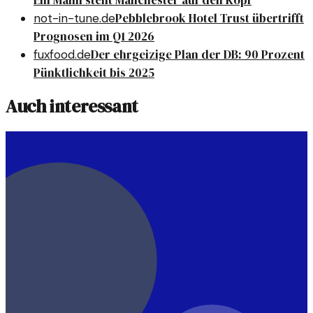
Pebblebrook Hotel Trust übertrifft
not-in-tune.de
Prognosen im Q1 2026
Der ehrgeizige Plan der DB: 90 Prozent
fuxfood.de
Pünktlichkeit bis 2025
Auch interessant