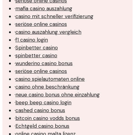
·
seriöse online casinos
·
mafia casino auszahlung
·
casino mit schneller verifizierung
·
seriöse online casinos
·
casino auszahlung vergleich
·
f1 casino login
·
Spinbetter casino
·
spinbetter casino
·
wunderino casino bonus
·
seriöse online casinos
·
casino spielautomaten online
·
casino ohne beschränkung
·
neue casino bonus ohne einzahlung
·
beep beep casino login
·
cashed casino bonus
·
bitcoin casino vodds bonus
·
Echtgeld casino bonus
·
online casino malta lizenz