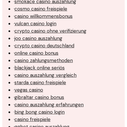
·
smokace casino auszahlung
·
cosmo casino freispiele
·
casino willkommensbonus
·
vulcan casino login
·
crypto casino ohne verifizierung
·
joo casino auszahlung
·
crypto casino deutschland
·
online casino bonus
·
casino zahlungsmethoden
·
blackjack online seriös
·
casino auszahlung vergleich
·
starda casino freispiele
·
vegas casino
·
gibraltar casino bonus
·
casino auszahlung erfahrungen
·
bing bong casino login
·
casino freispiele
·
ggbet casino auszahlung