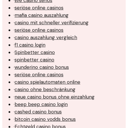
·
live casino seriös
·
seriöse online casinos
·
mafia casino auszahlung
·
casino mit schneller verifizierung
·
seriöse online casinos
·
casino auszahlung vergleich
·
f1 casino login
·
Spinbetter casino
·
spinbetter casino
·
wunderino casino bonus
·
seriöse online casinos
·
casino spielautomaten online
·
casino ohne beschränkung
·
neue casino bonus ohne einzahlung
·
beep beep casino login
·
cashed casino bonus
·
bitcoin casino vodds bonus
·
Echtgeld casino bonus