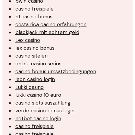
·
bwin casino
·
casino freispiele
·
n1 casino bonus
·
costa rica casino erfahrungen
·
blackjack mit echtem geld
·
Lex casino
·
lex casino bonus
·
casino siteleri
·
online casino seriös
·
casino bonus umsatzbedingungen
·
leon casino login
·
Lukki casino
·
lukki casino 10 euro
·
casino slots auszahlung
·
verde casino bonus login
·
netbet casino login
·
casino freispiele
·
casino freispiele