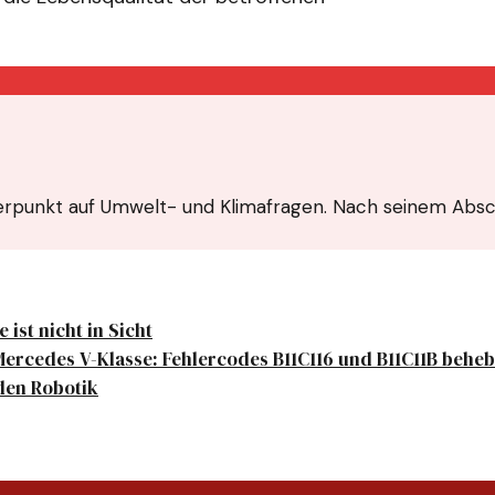
hwerpunkt auf Umwelt- und Klimafragen. Nach seinem Absc
 ist nicht in Sicht
Mercedes V-Klasse: Fehlercodes B11C116 und B11C11B behe
den Robotik