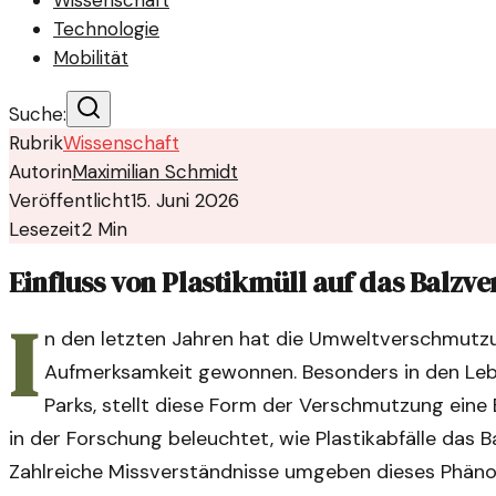
Wissenschaft
Technologie
Mobilität
Suche:
Rubrik
Wissenschaft
Autorin
Maximilian Schmidt
Veröffentlicht
15. Juni 2026
Lesezeit
2
Min
Einfluss von Plastikmüll auf das Balzv
I
n den letzten Jahren hat die Umweltverschmutz
Aufmerksamkeit gewonnen. Besonders in den Le
Parks, stellt diese Form der Verschmutzung eine
in der Forschung beleuchtet, wie Plastikabfälle das 
Zahlreiche Missverständnisse umgeben dieses Phänom