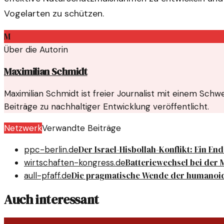
Vogelarten zu schützen.
M
Über die Autorin
Maximilian Schmidt
Maximilian Schmidt ist freier Journalist mit einem Sc
Beiträge zu nachhaltiger Entwicklung veröffentlicht.
Netzwerk
Verwandte Beiträge
Der Israel-Hisbollah-Konflikt: Ein Ende
ppc-berlin.de
Batteriewechsel bei der 
wirtschaften-kongress.de
Die pragmatische Wende der humanoi
aull-pfaff.de
Auch interessant