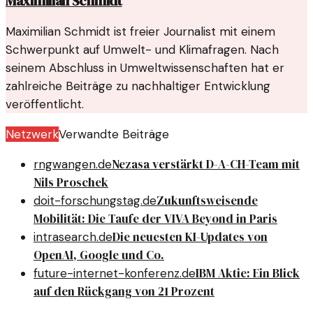
Maximilian Schmidt
Maximilian Schmidt ist freier Journalist mit einem
Schwerpunkt auf Umwelt- und Klimafragen. Nach
seinem Abschluss in Umweltwissenschaften hat er
zahlreiche Beiträge zu nachhaltiger Entwicklung
veröffentlicht.
Netzwerk
Verwandte Beiträge
Nezasa verstärkt D-A-CH-Team mit
rngwangen.de
Nils Proschek
Zukunftsweisende
doit-forschungstag.de
Mobilität: Die Taufe der VIVA Beyond in Paris
Die neuesten KI-Updates von
intrasearch.de
OpenAI, Google und Co.
IBM Aktie: Ein Blick
future-internet-konferenz.de
auf den Rückgang von 21 Prozent