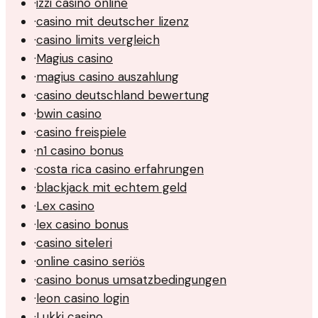
·
izzi casino online
·
casino mit deutscher lizenz
·
casino limits vergleich
·
Magius casino
·
magius casino auszahlung
·
casino deutschland bewertung
·
bwin casino
·
casino freispiele
·
n1 casino bonus
·
costa rica casino erfahrungen
·
blackjack mit echtem geld
·
Lex casino
·
lex casino bonus
·
casino siteleri
·
online casino seriös
·
casino bonus umsatzbedingungen
·
leon casino login
·
Lukki casino