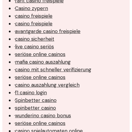
·
rant casino freispiele
·
Casino zypern
·
casino freispiele
·
casino freispiele
·
avantgarde casino freispiele
·
casino sicherheit
·
live casino seriös
·
seriöse online casinos
·
mafia casino auszahlung
·
casino mit schneller verifizierung
·
seriöse online casinos
·
casino auszahlung vergleich
·
f1 casino login
·
Spinbetter casino
·
spinbetter casino
·
wunderino casino bonus
·
seriöse online casinos
·
casino spielautomaten online