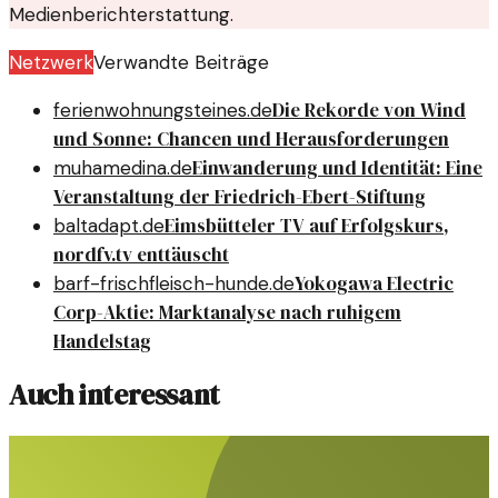
Medienberichterstattung.
Netzwerk
Verwandte Beiträge
Die Rekorde von Wind
ferienwohnungsteines.de
und Sonne: Chancen und Herausforderungen
Einwanderung und Identität: Eine
muhamedina.de
Veranstaltung der Friedrich-Ebert-Stiftung
Eimsbütteler TV auf Erfolgskurs,
baltadapt.de
nordfv.tv enttäuscht
Yokogawa Electric
barf-frischfleisch-hunde.de
Corp-Aktie: Marktanalyse nach ruhigem
Handelstag
Auch interessant